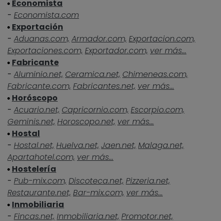
Economista
-
Economista.com
Exportación
-
Aduanas.com,
Armador.com,
Exportacion.com,
Exportaciones.com,
Exportador.com,
ver más...
Fabricante
-
Aluminio.net,
Ceramica.net,
Chimeneas.com,
Fabricante.com,
Fabricantes.net,
ver más...
Horóscopo
-
Acuario.net,
Capricornio.com,
Escorpio.com,
Geminis.net,
Horoscopo.net,
ver más...
Hostal
-
Hostal.net,
Huelva.net,
Jaen.net,
Malaga.net,
Apartahotel.com,
ver más...
Hostelería
-
Pub-mix.com,
Discoteca.net,
Pizzeria.net,
Restaurante.net,
Bar-mix.com,
ver más...
Inmobiliaria
-
Fincas.net,
Inmobiliaria.net,
Promotor.net,