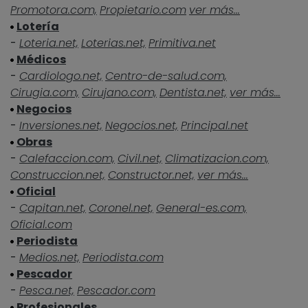
Promotora.com,
Propietario.com
ver más...
Lotería
-
Loteria.net,
Loterias.net,
Primitiva.net
Médicos
-
Cardiologo.net,
Centro-de-salud.com,
Cirugia.com,
Cirujano.com,
Dentista.net,
ver más...
Negocios
-
Inversiones.net,
Negocios.net,
Principal.net
Obras
-
Calefaccion.com,
Civil.net,
Climatizacion.com,
Construccion.net,
Constructor.net,
ver más...
Oficial
-
Capitan.net,
Coronel.net,
General-es.com,
Oficial.com
Periodista
-
Medios.net,
Periodista.com
Pescador
-
Pesca.net,
Pescador.com
Profesionales