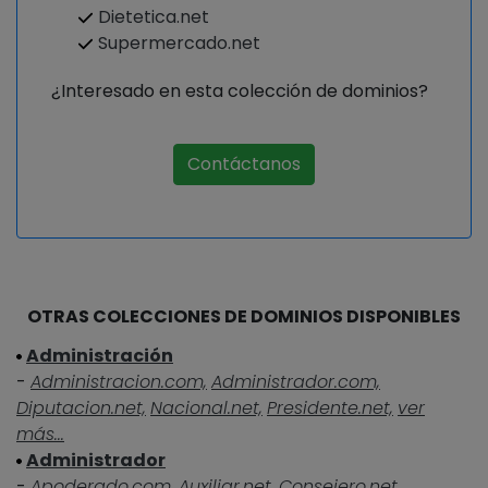
Dietetica.net
Supermercado.net
¿Interesado en esta colección de dominios?
Contáctanos
OTRAS COLECCIONES DE DOMINIOS DISPONIBLES
Administración
-
Administracion.com,
Administrador.com,
Diputacion.net,
Nacional.net,
Presidente.net,
ver
más...
Administrador
-
Apoderado.com,
Auxiliar.net,
Consejero.net,